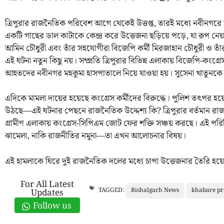
ত্রিপুরার রাজনৈতিক পরিবেশ আগে থেকেই উত্তপ্ত, তারই মধ্যে নবীনগর
একটি গাছের ডাল কাটাকে কেন্দ্র করে উত্তেজনা ছড়িয়ে পড়ে, যা রূপ নে
আমিন চৌধুরী এবং তাঁর সহযোগীরা বিজেপি কর্মী মিরজাহান চৌধুরী ও তাঁর স
এই ঘটনা নতুন কিছু নয়। সম্প্রতি ত্রিপুরার বিভিন্ন এলাকায় বিজেপি-কংগ
আহতদের নবীনগর মহকুমা হাসপাতালে নিয়ে যাওয়া হয়। সুসেনা খাতুনকে পর্
এদিকে মামলা দায়ের হয়েছে কংগ্রেস কর্মীদের বিরুদ্ধে। পুলিশ তৎপর হয়ে ঘট
উঠছে—এই ঘটনার পেছনে রাজনৈতিক উদ্দেশ্য কি? ত্রিপুরার বর্তমান রা
গ্রামীণ এলাকায় কংগ্রেস-সিপিএম জোট ফের শক্তি সঞ্চয় করছে। এই পরি
ঝামেলা, নাকি রাজনীতির নমুনা—তা এখন আলোচনার বিষয়।
এই হামলাকে ঘিরে দুই রাজনৈতিক দলের মধ্যে চাপা উত্তেজনার তৈরি হয়
For All Latest
Bishalgarh News
khabare pr
TAGGED:
Updates
Follow us