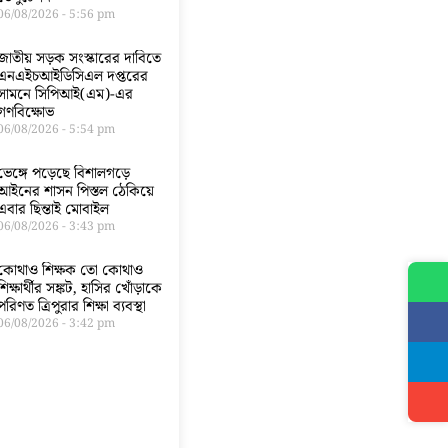
06/08/2026
5:56 pm
জাতীয় সড়ক সংস্কারের দাবিতে
এনএইচআইডিসিএল দপ্তরের
সামনে সিপিআই(এম)-এর
গণবিক্ষোভ
06/08/2026
5:54 pm
ভেঙ্গে পড়েছে বিশালগড়ে
আইনের শাসন পিস্তল ঠেকিয়ে
এবার ছিন্তাই মোবাইল
06/08/2026
3:43 pm
কোথাও শিক্ষক তো কোথাও
শিক্ষার্থীর সঙ্কট, হাসির খোঁড়াকে
পরিণত ত্রিপুরার শিক্ষা ব্যবস্থা
06/08/2026
3:42 pm