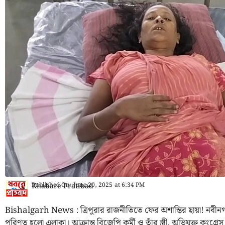
Published On:
June 20, 2025
at
6:34 PM
Khabare Pratibad
Bishalgarh News : ত্রিপুরার রাজনীতিতে ফের অশান্তির ছায়া! নবীনগর
পরিণত হলো এলাকা। আক্রান্ত বিজেপি কর্মী ও তাঁর স্ত্রী, অভিযুক্ত কংগ্রেস 