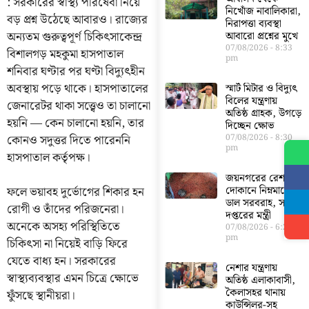
: সরকারের স্বাস্থ্য পরিষেবা নিয়ে
নিখোঁজ নাবালিকারা,
বড় প্রশ্ন উঠেছে আবারও। রাজ্যের
নিরাপত্তা ব্যবস্থা
অন্যতম গুরুত্বপূর্ণ চিকিৎসাকেন্দ্র
আবারো প্রশ্নের মুখে
07/08/2026
8:33
বিশালগড় মহকুমা হাসপাতাল
pm
শনিবার ঘণ্টার পর ঘণ্টা বিদ্যুৎহীন
অবস্থায় পড়ে থাকে। হাসপাতালের
স্মার্ট মিটার ও বিদ্যুৎ
বিলের যন্ত্রণায়
জেনারেটর থাকা সত্ত্বেও তা চালানো
অতিষ্ঠ গ্রাহক, উগড়ে
হয়নি — কেন চালানো হয়নি, তার
দিচ্ছেন ক্ষোভ
কোনও সদুত্তর দিতে পারেননি
07/08/2026
8:30
pm
হাসপাতাল কর্তৃপক্ষ।
জয়নগরের রেশন
দোকানে নিম্নমানের
ফলে ভয়াবহ দুর্ভোগের শিকার হন
ডাল সরবরাহ, সরব
রোগী ও তাঁদের পরিজনেরা।
দপ্তরের মন্ত্রী
অনেকে অসহ্য পরিস্থিতিতে
07/08/2026
6:23
pm
চিকিৎসা না নিয়েই বাড়ি ফিরে
যেতে বাধ্য হন। সরকারের
নেশার যন্ত্রণায়
স্বাস্থ্যব্যবস্থার এমন চিত্রে ক্ষোভে
অতিষ্ঠ এলাকাবাসী,
কৈলাসহর থানায়
ফুঁসছে স্থানীয়রা।
কাউন্সিলর-সহ