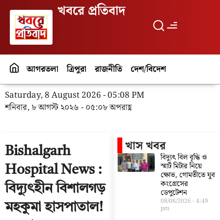
খবরে প্রতিবাদ
আগরতলা
ত্রিপুরা
রাজনীতি
দেশ/বিদেশ
পর্যটন
বিনো
Saturday, 8 August 2026 - 05:08 PM
শনিবার, ৮ আগস্ট ২০২৬ - ০৫:০৮ অপরাহ্ণ
খাস খবর
Bishalgarh
বিদ্যুৎ বিল বৃদ্ধি ও
স্মার্ট মিটার নিয়ে
Hospital News :
ক্ষোভ, গোমতীতে যুব
কংগ্রেসের
বিদ্যুৎহীন বিশালগড়
ডেপুটেশন
08/08/2026
4:49
মহকুমা হাসপাতাল!
pm