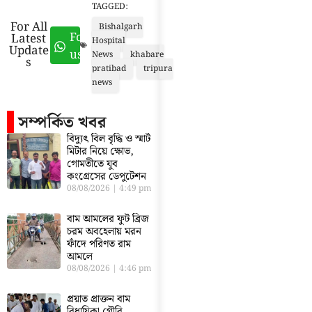
TAGGED:
For All
Bishalgarh
Follow
Latest
Hospital
Update
us
News
khabare
s
pratibad
tripura
news
সম্পর্কিত খবর
বিদ্যুৎ বিল বৃদ্ধি ও স্মার্ট
মিটার নিয়ে ক্ষোভ,
গোমতীতে যুব
কংগ্রেসের ডেপুটেশন
08/08/2026
4:49 pm
বাম আমলের ফুট ব্রিজ
চরম অবহেলায় মরন
ফাঁদে পরিণত রাম
আমলে
08/08/2026
4:46 pm
প্রয়াত প্রাক্তন বাম