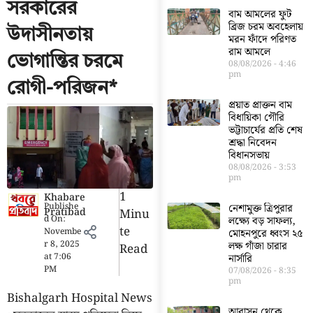
সরকারের
বাম আমলের ফুট
ব্রিজ চরম অবহেলায়
উদাসীনতায়
মরন ফাঁদে পরিণত
রাম আমলে
ভোগান্তির চরমে
08/08/2026
4:46
pm
রোগী-পরিজন*
প্রয়াত প্রাক্তন বাম
বিধায়িকা গৌরি
ভট্টাচার্যের প্রতি শেষ
শ্রদ্ধা নিবেদন
বিধানসভায়
08/08/2026
3:53
pm
1
Khabare
Publishe
নেশামুক্ত ত্রিপুরার
Pratibad
Minu
d On:
লক্ষ্যে বড় সাফল্য,
Te
Novembe
মোহনপুরে ধ্বংস ২৫
r 8, 2025
লক্ষ গাঁজা চারার
Read
at
7:06
নার্সারি
PM
07/08/2026
8:35
pm
Bishalgarh Hospital News
আবাসন থেকে