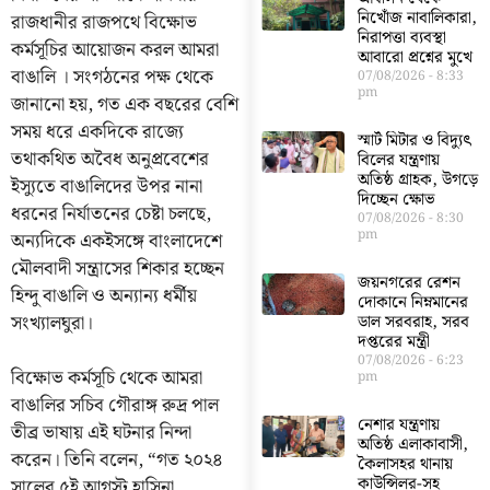
নিখোঁজ নাবালিকারা,
রাজধানীর রাজপথে বিক্ষোভ
নিরাপত্তা ব্যবস্থা
কর্মসূচির আয়োজন করল আমরা
আবারো প্রশ্নের মুখে
বাঙালি । সংগঠনের পক্ষ থেকে
07/08/2026
8:33
pm
জানানো হয়, গত এক বছরের বেশি
সময় ধরে একদিকে রাজ্যে
স্মার্ট মিটার ও বিদ্যুৎ
তথাকথিত অবৈধ অনুপ্রবেশের
বিলের যন্ত্রণায়
অতিষ্ঠ গ্রাহক, উগড়ে
ইস্যুতে বাঙালিদের উপর নানা
দিচ্ছেন ক্ষোভ
ধরনের নির্যাতনের চেষ্টা চলছে,
07/08/2026
8:30
pm
অন্যদিকে একইসঙ্গে বাংলাদেশে
মৌলবাদী সন্ত্রাসের শিকার হচ্ছেন
জয়নগরের রেশন
হিন্দু বাঙালি ও অন্যান্য ধর্মীয়
দোকানে নিম্নমানের
সংখ্যালঘুরা।
ডাল সরবরাহ, সরব
দপ্তরের মন্ত্রী
07/08/2026
6:23
বিক্ষোভ কর্মসূচি থেকে আমরা
pm
বাঙালির সচিব গৌরাঙ্গ রুদ্র পাল
নেশার যন্ত্রণায়
তীব্র ভাষায় এই ঘটনার নিন্দা
অতিষ্ঠ এলাকাবাসী,
করেন। তিনি বলেন, “গত ২০২৪
কৈলাসহর থানায়
কাউন্সিলর-সহ
সালের ৫ই আগস্ট হাসিনা