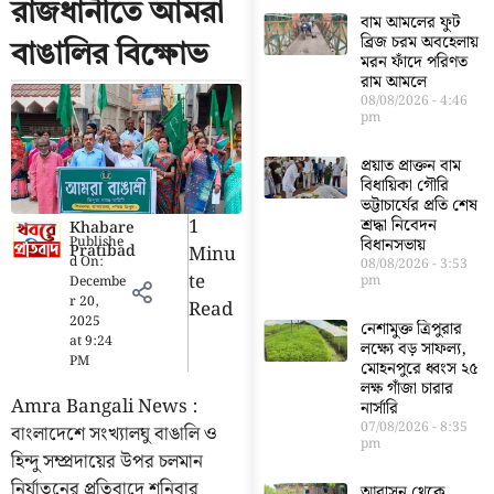
রাজধানীতে আমরা
বাম আমলের ফুট
ব্রিজ চরম অবহেলায়
বাঙালির বিক্ষোভ
মরন ফাঁদে পরিণত
রাম আমলে
08/08/2026
4:46
pm
প্রয়াত প্রাক্তন বাম
বিধায়িকা গৌরি
ভট্টাচার্যের প্রতি শেষ
1
শ্রদ্ধা নিবেদন
Khabare
Publishe
বিধানসভায়
Pratibad
Minu
d On:
08/08/2026
3:53
Te
pm
Decembe
r 20,
Read
2025
নেশামুক্ত ত্রিপুরার
at
9:24
লক্ষ্যে বড় সাফল্য,
PM
মোহনপুরে ধ্বংস ২৫
লক্ষ গাঁজা চারার
Amra Bangali News :
নার্সারি
07/08/2026
8:35
বাংলাদেশে সংখ্যালঘু বাঙালি ও
pm
হিন্দু সম্প্রদায়ের উপর চলমান
নির্যাতনের প্রতিবাদে শনিবার
আবাসন থেকে