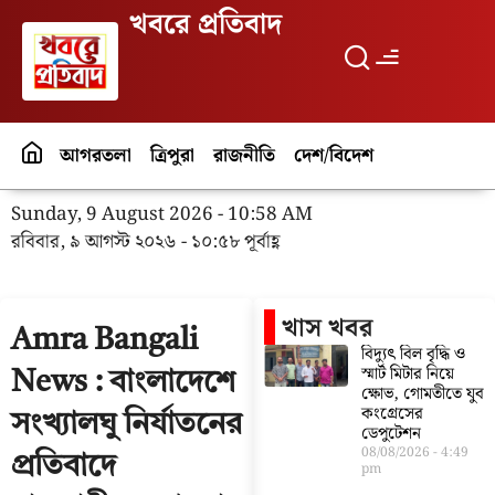
খবরে প্রতিবাদ
আগরতলা
ত্রিপুরা
রাজনীতি
দেশ/বিদেশ
পর্যটন
বিনো
Sunday, 9 August 2026 - 10:58 AM
রবিবার, ৯ আগস্ট ২০২৬ - ১০:৫৮ পূর্বাহ্ণ
খাস খবর
Amra Bangali
বিদ্যুৎ বিল বৃদ্ধি ও
স্মার্ট মিটার নিয়ে
News : বাংলাদেশে
ক্ষোভ, গোমতীতে যুব
কংগ্রেসের
সংখ্যালঘু নির্যাতনের
ডেপুটেশন
08/08/2026
4:49
প্রতিবাদে
pm