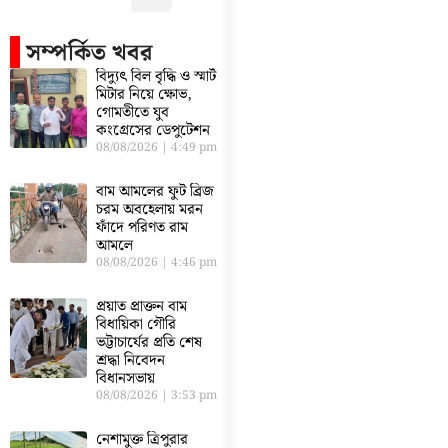
সম্পর্কিত খবর
বিদ্যুৎ বিল বৃদ্ধি ও স্মার্ট
মিটার নিয়ে ক্ষোভ,
গোমতীতে যুব
কংগ্রেসের ডেপুটেশন
08/08/2026
4:49 pm
বাম আমলের ফুট ব্রিজ
চরম অবহেলায় মরন
ফাঁদে পরিণত রাম
আমলে
08/08/2026
4:46 pm
প্রয়াত প্রাক্তন বাম
বিধায়িকা গৌরি
ভট্টাচার্যের প্রতি শেষ
শ্রদ্ধা নিবেদন
বিধানসভায়
08/08/2026
3:53 pm
নেশামুক্ত ত্রিপুরার