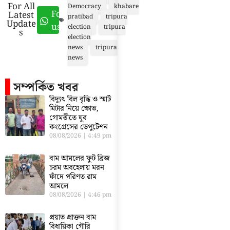
For All
Democracy
khabare
Follow
Latest
pratibad
tripura
Update
us
election
tripura
s
election
news
tripura
news
সম্পর্কিত খবর
বিদ্যুৎ বিল বৃদ্ধি ও স্মার্ট
মিটার নিয়ে ক্ষোভ,
গোমতীতে যুব
কংগ্রেসের ডেপুটেশন
08/08/2026
4:49 pm
বাম আমলের ফুট ব্রিজ
চরম অবহেলায় মরন
ফাঁদে পরিণত রাম
আমলে
08/08/2026
4:46 pm
প্রয়াত প্রাক্তন বাম
বিধায়িকা গৌরি