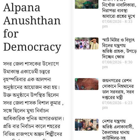
Alpana
নিখোঁজ নাবালিকারা,
নিরাপত্তা ব্যবস্থা
Anushthan
আবারো প্রশ্নের মুখে
07/08/2026
8:33
pm
for
স্মার্ট মিটার ও বিদ্যুৎ
Democracy
বিলের যন্ত্রণায়
অতিষ্ঠ গ্রাহক, উগড়ে
দিচ্ছেন ক্ষোভ
07/08/2026
8:30
সদর জেলা শাসকের উদ্যোগে
pm
উমাকান্ত একাডেমী চত্বরে
বৃহস্পতিবার এক আলপনা
জয়নগরের রেশন
দোকানে নিম্নমানের
অনুষ্ঠানের আয়োজন করা হয়।
ডাল সরবরাহ, সরব
উক্ত অনুষ্ঠানে উপস্থিত ছিলেন
দপ্তরের মন্ত্রী
সদর জেলা শাসক বিশাল কুমার ,
07/08/2026
6:23
pm
সঙ্গে ছিলেন মুখ্য নির্বাচন
আধিকারিক পুনিত আগারওয়াল।
নেশার যন্ত্রণায়
প্রতি বার নির্বাচন কালে শহরের
অতিষ্ঠ এলাকাবাসী,
কৈলাসহর থানায়
বিভিন্ন রাজপথে অঙ্কন শিল্পীদের
কাউন্সিলর-সহ