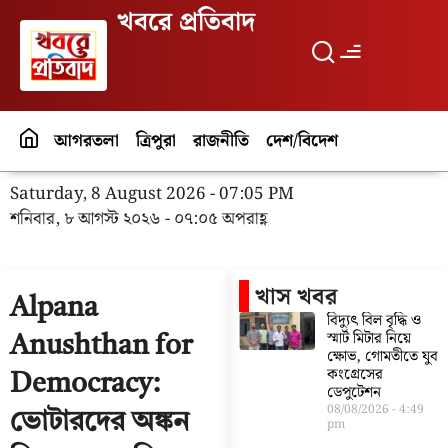
খবরে প্রতিবাদ
আগরতলা
ত্রিপুরা
রাজনীতি
দেশ/বিদেশ
পর্যটন
বিনো
Saturday, 8 August 2026 - 07:05 PM
শনিবার, ৮ আগস্ট ২০২৬ - ০৭:০৫ অপরাহ্ণ
খাস খবর
Alpana
বিদ্যুৎ বিল বৃদ্ধি ও
স্মার্ট মিটার নিয়ে
Anushthan for
ক্ষোভ, গোমতীতে যুব
কংগ্রেসের
Democracy:
ডেপুটেশন
08/08/2026
4:49
ভোটারদের অঙ্কন
pm