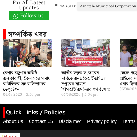
For All Latest
Agartala Municipal Corporatio
TAGGED:
Updates
Follow us
সম্পর্কিত খবর
নেশার যন্ত্রণায় অতিষ্ঠ
জাতীয় সড়ক সংস্কারের
ভেঙ্গে প
এলাকাবাসী, কৈলাসহর থানায়
দাবিতে এনএইচআইডিসিএল
আইনের শা
কাউন্সিলর-সহ বাসিন্দাদের
দপ্তরের সামনে
এবার ছিন্
ডেপুটেশন
সিপিআই(এম)-এর গণবিক্ষোভ
06/08/20
06/08/2026
5:56 pm
06/08/2026
5:54 pm
Quick Links / Policies
About Us
Contact US
Disclaimer
Privacy policy
Terms 