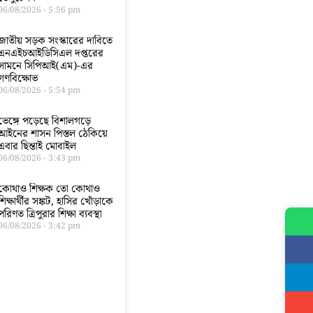
06/08/2026
5:56 pm
জাতীয় সড়ক সংস্কারের দাবিতে
এনএইচআইডিসিএল দপ্তরের
সামনে সিপিআই(এম)-এর
গণবিক্ষোভ
06/08/2026
5:54 pm
ভেঙ্গে পড়েছে বিশালগড়ে
আইনের শাসন পিস্তল ঠেকিয়ে
এবার ছিন্তাই মোবাইল
06/08/2026
3:43 pm
কোথাও শিক্ষক তো কোথাও
শিক্ষার্থীর সঙ্কট, হাসির খোঁড়াকে
পরিণত ত্রিপুরার শিক্ষা ব্যবস্থা
06/08/2026
3:42 pm