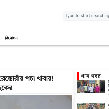
বিনোদন
খাস খবর
্তোরাঁয় পচা খাবার!
াহকের