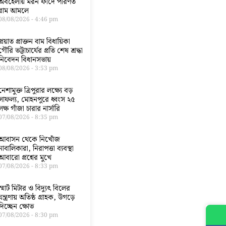
অবহেলায় মরন ফাঁদে পরিণত
রাম আমলে
08/08/2026
4:46 pm
প্রয়াত প্রাক্তন বাম বিধায়িকা
গৌরি ভট্টাচার্যের প্রতি শেষ শ্রদ্ধা
নিবেদন বিধানসভায়
08/08/2026
3:53 pm
নেশামুক্ত ত্রিপুরার লক্ষ্যে বড়
সাফল্য, মোহনপুরে ধ্বংস ২৫
লক্ষ গাঁজা চারার নার্সারি
07/08/2026
8:35 pm
আবাসন থেকে নিখোঁজ
নাবালিকারা, নিরাপত্তা ব্যবস্থা
আবারো প্রশ্নের মুখে
07/08/2026
8:33 pm
স্মার্ট মিটার ও বিদ্যুৎ বিলের
যন্ত্রণায় অতিষ্ঠ গ্রাহক, উগড়ে
দিচ্ছেন ক্ষোভ
07/08/2026
8:30 pm