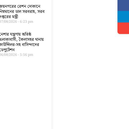
জয়নগরের রেশন দোকানে
নিম্নমানের ডাল সরবরাহ, সরব
দপ্তরের মন্ত্রী
07/08/2026
6:23 pm
নেশার যন্ত্রণায় অতিষ্ঠ
এলাকাবাসী, কৈলাসহর থানায়
কাউন্সিলর-সহ বাসিন্দাদের
ডেপুটেশন
06/08/2026
5:56 pm