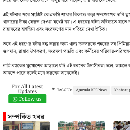
নিয়ে যদি কেউ খেতে এসে অসুস্থ হয়ে পড়েন, তার দায় কে নেবে?”
এই ঘটনার পরে সংশ্লিষ্ট কেএফসি শাখার বিরুদ্ধে কড়া পদক্ষেপের দাবি তুলেছ
খাবারের টাকা ফেরত দেওয়া যথেষ্ট নয়। এ ধরনের ঘটনা ভবিষ্যতে যাতে না 
রান্নাঘরের হাইজিন এবং সংরক্ষণের মান খতিয়ে দেখা উচিত।
তবে এই ধরণের ঘটনা বন্ধ করার জন্য খাদ্য দফতরকে শহরের সব প্রিমিয়াম
গুণমান, রান্নার উপকরণ, সংরক্ষণ পদ্ধতি এবং কর্মীদের পরিষ্কার-পরিচ্ছন
নামি ব্র্যান্ডের মুখোশের আড়ালে যদি এই ধরনের উদাসীনতা চলে, তাহলে 
আনতে পারে বলেই মনে করছেন অনেকেই।
For All Latest
Agartala KFC News
khabare 
TAGGED:
Updates
Follow us
সম্পর্কিত খবর