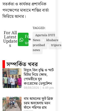
সতর্কতা ও কার্যকর প্রশাসনিক
পদক্ষেপের মাধ্যমে শান্তির বার্তা
ফিরিয়ে আনার।
TAGGED:
For All
Agartala DYFI
Follow
Latest
Update
News
khabare
us
s
pratibad
tripura
news
সম্পর্কিত খবর
বিদ্যুৎ বিল বৃদ্ধি ও স্মার্ট
মিটার নিয়ে ক্ষোভ,
গোমতীতে যুব
কংগ্রেসের ডেপুটেশন
08/08/2026
4:49 pm
বাম আমলের ফুট ব্রিজ
চরম অবহেলায় মরন
ফাঁদে পরিণত রাম