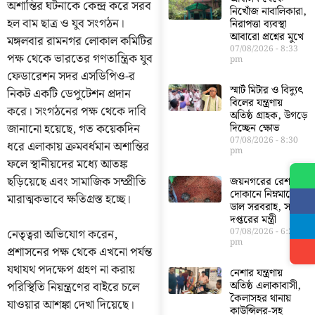
অশান্তির ঘটনাকে কেন্দ্র করে সরব
নিখোঁজ নাবালিকারা,
হল বাম ছাত্র ও যুব সংগঠন।
নিরাপত্তা ব্যবস্থা
আবারো প্রশ্নের মুখে
মঙ্গলবার রামনগর লোকাল কমিটির
07/08/2026
8:33
পক্ষ থেকে ভারতের গণতান্ত্রিক যুব
pm
ফেডারেশন সদর এসডিপিও-র
স্মার্ট মিটার ও বিদ্যুৎ
নিকট একটি ডেপুটেশন প্রদান
বিলের যন্ত্রণায়
করে। সংগঠনের পক্ষ থেকে দাবি
অতিষ্ঠ গ্রাহক, উগড়ে
জানানো হয়েছে, গত কয়েকদিন
দিচ্ছেন ক্ষোভ
07/08/2026
8:30
ধরে এলাকায় ক্রমবর্ধমান অশান্তির
pm
ফলে স্থানীয়দের মধ্যে আতঙ্ক
ছড়িয়েছে এবং সামাজিক সম্প্রীতি
জয়নগরের রেশন
দোকানে নিম্নমানের
মারাত্মকভাবে ক্ষতিগ্রস্ত হচ্ছে।
ডাল সরবরাহ, সরব
দপ্তরের মন্ত্রী
07/08/2026
6:23
নেতৃত্বরা অভিযোগ করেন,
pm
প্রশাসনের পক্ষ থেকে এখনো পর্যন্ত
যথাযথ পদক্ষেপ গ্রহণ না করায়
নেশার যন্ত্রণায়
অতিষ্ঠ এলাকাবাসী,
পরিস্থিতি নিয়ন্ত্রণের বাইরে চলে
কৈলাসহর থানায়
যাওয়ার আশঙ্কা দেখা দিয়েছে।
কাউন্সিলর-সহ