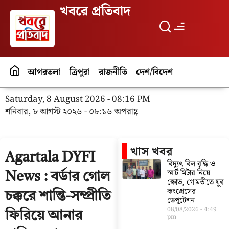
খবরে প্রতিবাদ
আগরতলা
ত্রিপুরা
রাজনীতি
দেশ/বিদেশ
পর্যটন
বিনো
Saturday, 8 August 2026 - 08:16 PM
শনিবার, ৮ আগস্ট ২০২৬ - ০৮:১৬ অপরাহ্ণ
খাস খবর
Agartala DYFI
বিদ্যুৎ বিল বৃদ্ধি ও
স্মার্ট মিটার নিয়ে
News : বর্ডার গোল
ক্ষোভ, গোমতীতে যুব
কংগ্রেসের
চক্করে শান্তি-সম্প্রীতি
ডেপুটেশন
08/08/2026
4:49
ফিরিয়ে আনার
pm