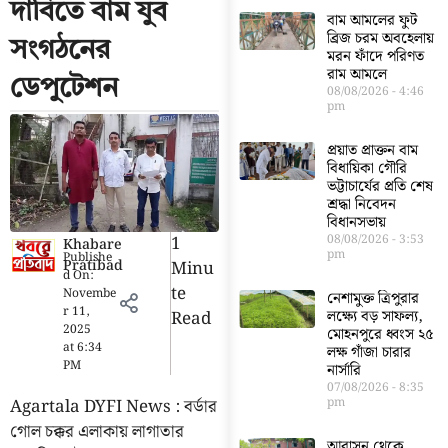
দাবিতে বাম যুব
বাম আমলের ফুট
ব্রিজ চরম অবহেলায়
সংগঠনের
মরন ফাঁদে পরিণত
রাম আমলে
ডেপুটেশন
08/08/2026
4:46
pm
প্রয়াত প্রাক্তন বাম
বিধায়িকা গৌরি
ভট্টাচার্যের প্রতি শেষ
শ্রদ্ধা নিবেদন
বিধানসভায়
1
08/08/2026
3:53
Khabare
pm
Publishe
Pratibad
Minu
d On:
Te
Novembe
নেশামুক্ত ত্রিপুরার
r 11,
Read
লক্ষ্যে বড় সাফল্য,
2025
মোহনপুরে ধ্বংস ২৫
at
6:34
লক্ষ গাঁজা চারার
PM
নার্সারি
07/08/2026
8:35
Agartala DYFI News : বর্ডার
pm
গোল চক্কর এলাকায় লাগাতার
আবাসন থেকে