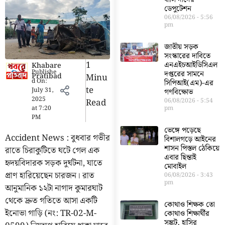
ডেপুটেশন
06/08/2026
5:56
pm
জাতীয় সড়ক
সংস্কারের দাবিতে
1
এনএইচআইডিসিএল
Khabare
Publishe
দপ্তরের সামনে
Pratibad
Minu
d On:
সিপিআই(এম)-এর
Te
July 31,
গণবিক্ষোভ
2025
Read
06/08/2026
5:54
at
7:20
pm
PM
ভেঙ্গে পড়েছে
Accident News : বুধবার গভীর
বিশালগড়ে আইনের
শাসন পিস্তল ঠেকিয়ে
রাতে চিরাকুটিতে ঘটে গেল এক
এবার ছিন্তাই
হৃদয়বিদারক সড়ক দুর্ঘটনা, যাতে
মোবাইল
প্রাণ হারিয়েছেন চারজন। রাত
06/08/2026
3:43
pm
আনুমানিক ১২টা নাগাদ কুমারঘাট
থেকে দ্রুত গতিতে আসা একটি
কোথাও শিক্ষক তো
ইনোভা গাড়ি (নং: TR-02-M-
কোথাও শিক্ষার্থীর
সঙ্কট, হাসির