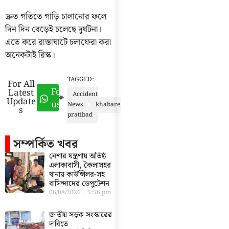
দ্রুত গতিতে গাড়ি চালানোর ফলে
দিন দিন বেড়েই চলেছে দুর্ঘটনা।
এতে করে রাস্তাঘাটে চলাফেরা করা
অনেকটাই রিস্ক।
TAGGED:
For All
Follow
Latest
Accident
Update
us
News
khabare
s
pratibad
সম্পর্কিত খবর
নেশার যন্ত্রণায় অতিষ্ঠ
এলাকাবাসী, কৈলাসহর
থানায় কাউন্সিলর-সহ
বাসিন্দাদের ডেপুটেশন
06/08/2026
5:56 pm
জাতীয় সড়ক সংস্কারের
দাবিতে