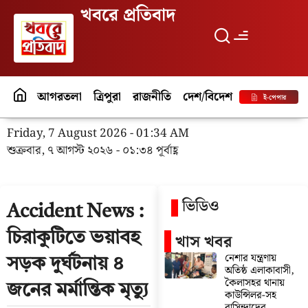
খবরে প্রতিবাদ
আগরতলা
ত্রিপুরা
রাজনীতি
দেশ/বিদেশ
পর্যটন
বিনো
ই-পেপার
Friday, 7 August 2026 - 01:34 AM
শুক্রবার, ৭ আগস্ট ২০২৬ - ০১:৩৪ পূর্বাহ্ণ
ভিডিও
Accident News :
চিরাকুটিতে ভয়াবহ
খাস খবর
নেশার যন্ত্রণায়
সড়ক দুর্ঘটনায় ৪
অতিষ্ঠ এলাকাবাসী,
কৈলাসহর থানায়
জনের মর্মান্তিক মৃত্যু
কাউন্সিলর-সহ
বাসিন্দাদের