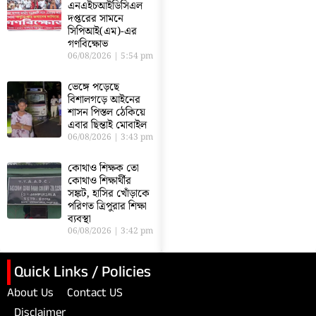
এনএইচআইডিসিএল
দপ্তরের সামনে
সিপিআই(এম)-এর
গণবিক্ষোভ
06/08/2026
5:54 pm
ভেঙ্গে পড়েছে
বিশালগড়ে আইনের
শাসন পিস্তল ঠেকিয়ে
এবার ছিন্তাই মোবাইল
06/08/2026
3:43 pm
কোথাও শিক্ষক তো
কোথাও শিক্ষার্থীর
সঙ্কট, হাসির খোঁড়াকে
পরিণত ত্রিপুরার শিক্ষা
ব্যবস্থা
06/08/2026
3:42 pm
Quick Links / Policies
About Us
Contact US
Disclaimer