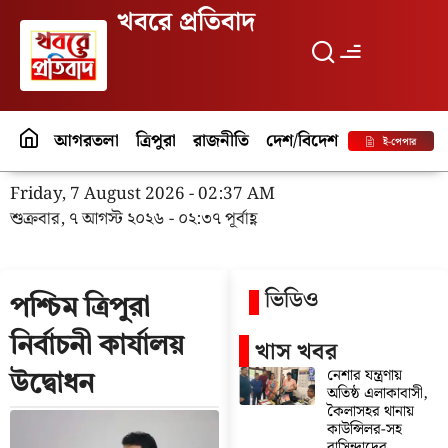
খবরে প্রতিবাদ
আগরতলা
ত্রিপুরা
রাজনীতি
দেশ/বিদেশ
পর্যটন
বিনো
ই-পেপার
Friday, 7 August 2026 - 02:37 AM
শুক্রবার, ৭ আগস্ট ২০২৬ - ০২:৩৭ পূর্বাহ্ণ
ভিডিও
পশ্চিম ত্রিপুরা
নির্বাচনী কার্যালয়
খাস খবর
নেশার যন্ত্রণায়
উদ্বোধন
অতিষ্ঠ এলাকাবাসী,
কৈলাসহর থানায়
কাউন্সিলর-সহ
বাসিন্দাদের