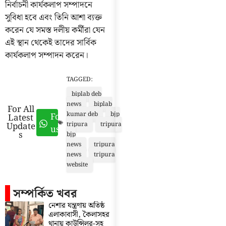
নির্বাচনী কার্যকলাপ সম্পাদনে
সুবিধা হবে এবং তিনি আশা ব্যক্ত
করেন যে সমস্ত দলীয় কর্মীরা যেন
এই স্থান থেকেই তাদের সার্বিক
কার্যকলাপ সম্পাদন করেন।
TAGGED:
biplab deb
news
biplab
For All
kumar deb
bjp
Follow
Latest
Update
tripura
tripura
us
s
bjp
news
tripura
news
tripura
website
সম্পর্কিত খবর
নেশার যন্ত্রণায় অতিষ্ঠ
এলাকাবাসী, কৈলাসহর
থানায় কাউন্সিলর-সহ