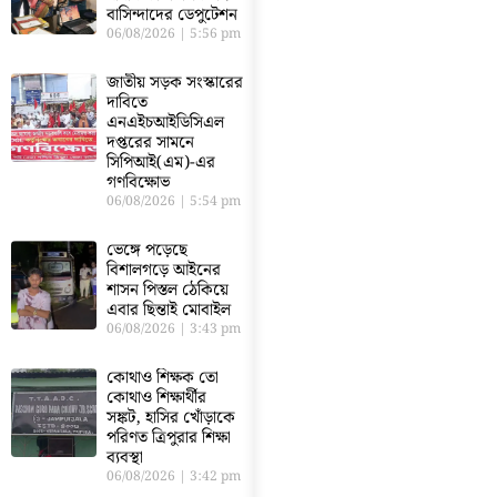
বাসিন্দাদের ডেপুটেশন
06/08/2026
5:56 pm
জাতীয় সড়ক সংস্কারের
দাবিতে
এনএইচআইডিসিএল
দপ্তরের সামনে
সিপিআই(এম)-এর
গণবিক্ষোভ
06/08/2026
5:54 pm
ভেঙ্গে পড়েছে
বিশালগড়ে আইনের
শাসন পিস্তল ঠেকিয়ে
এবার ছিন্তাই মোবাইল
06/08/2026
3:43 pm
কোথাও শিক্ষক তো
কোথাও শিক্ষার্থীর
সঙ্কট, হাসির খোঁড়াকে
পরিণত ত্রিপুরার শিক্ষা
ব্যবস্থা
06/08/2026
3:42 pm