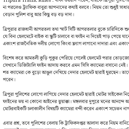
Tripura Traffic Rules : খাকী ওয়রদি পরেন, বাইকে ত্রিপুরা পুলি
না পরলেও ট্র্যাফিক বাবুরা আপনাদের কথাই বলবে। নিয়ম তো শুধুই সাধার
বেড়ান পুলিশ বাবু আর কিছু বড় বড় দাদা।
ত্রিপুরার রাজধানী আগরতলা তথা স্মার্ট সিটি আগরতলার বুকে চারিদিকে শু
যে বিনা হেলমেটে বাইক বা স্কুটি চালাবে বা ফাইন না দিয়েই পাড় পেয়ে
একাংশ রাজনৈতিক দলীয় লোগো কিংবা ফ্ল্যাগ লাগানো দাদারা এবং একাংশ 
বিশেষ করে আমতলী কুড়ি পুকুর পেরিয়ে গেলেই হেলমেট পরার তোড়জোড় 
সেখানে ডিজিট্যালি ফাইন আদায় করবে এমন সিসি ক্যামেরা বসানো নে
শত ক্যামেরা কে বুড়ো আঙুল দেখিয়ে দেদার হেলমেট ছারাই ঘুরছেন। 
পরেন।
ত্রিপুরা পুলিশের লোগো লাগিয়ে দেদার হেলমেট ছারাই মোটর সাইকেল 
ফাইনের ভয় না কোনো আইনের তুয়াক্কা। মঙ্গলবার দুপুরে মনের আনন্দে 
মোটরবাইকটি চলাকালীন বিষয়টি ক্যামেরা বন্দী করেন একাংশ সচেতন ন
এবার প্রশ্ন, তবে পুলিশের বেলায় কি ট্রাফিকদপ্তর আলাদা করে নিয়ম ব