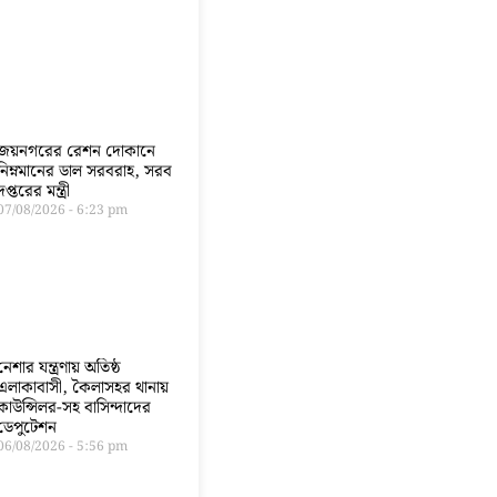
জয়নগরের রেশন দোকানে
নিম্নমানের ডাল সরবরাহ, সরব
দপ্তরের মন্ত্রী
07/08/2026
6:23 pm
নেশার যন্ত্রণায় অতিষ্ঠ
এলাকাবাসী, কৈলাসহর থানায়
কাউন্সিলর-সহ বাসিন্দাদের
ডেপুটেশন
06/08/2026
5:56 pm