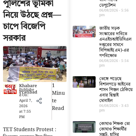
পুলিশের ভূমিকা
ডেপুটেশন
06/08/2026
5:56
নিয়ে উঠছে প্রশ্ন—
pm
চাপে বিজেপি
জাতীয় সড়ক
সংস্কারের দাবিতে
সরকার
এনএইচআইডিসিএল
দপ্তরের সামনে
সিপিআই(এম)-এর
গণবিক্ষোভ
06/08/2026
5:54
pm
ভেঙ্গে পড়েছে
বিশালগড়ে আইনের
1
Khabare
শাসন পিস্তল ঠেকিয়ে
Publishe
Pratibad
Minu
এবার ছিন্তাই
d On:
Te
মোবাইল
April 7,
06/08/2026
3:43
2026
Read
pm
at
7:55
PM
কোথাও শিক্ষক তো
TET Students Protest :
কোথাও শিক্ষার্থীর
সঙ্কট, হাসির