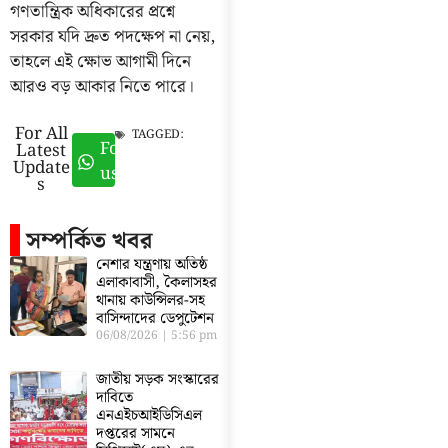
গণতান্ত্রিক অধিকারের প্রশ্নে
সরকার যদি দ্রুত পদক্ষেপ না নেয়,
তাহলে এই ক্ষোভ আগামী দিনে
আরও বড় আকার নিতে পারে।
For All
TAGGED:
Follow
Latest
Update
us
s
সম্পর্কিত খবর
নেশার যন্ত্রণায় অতিষ্ঠ
এলাকাবাসী, কৈলাসহর
থানায় কাউন্সিলর-সহ
বাসিন্দাদের ডেপুটেশন
06/08/2026
5:56 pm
জাতীয় সড়ক সংস্কারের
দাবিতে
এনএইচআইডিসিএল
দপ্তরের সামনে