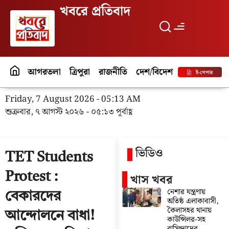
খবরে প্রতিবাদ
আগরতলা
ত্রিপুরা
রাজনীতি
দেশ/বিদেশ
পর্যটন
বিনো
ই-পেপার
Friday, 7 August 2026 - 05:13 AM
শুক্রবার, ৭ আগস্ট ২০২৬ - ০৫:১৩ পূর্বাহ্ণ
ভিডিও
TET Students
Protest :
খাস খবর
নেশার যন্ত্রণায়
বেকারদের
অতিষ্ঠ এলাকাবাসী,
কৈলাসহর থানায়
আন্দোলনে বাধা!
কাউন্সিলর-সহ
বাসিন্দাদের