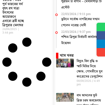
Yatra : উত্তর
পুরাতন চা বাগান – মেখলিপাড়া টি
পূর্ব ভারতের সর্ব
এস্টেট
বৃহৎ রথ যাত্রা
উৎসবের
22/03/2024
9:11 pm
আয়োজনে
ভুটানে সর্বোচ্চ নাগরিকের সন্মান
এবারো ব্রতী হচ্ছে
ত্রিপুরার মেলাঘর
পেলেন নরেন্দ্র মোদী
24/06/2025
22/03/2024
9:37 pm
3:44 pm
পশ্চিম ত্রিপুরা নির্বাচনী কার্যালয়
উদ্বোধন
খাস খবর
বিদ্যুৎ বিল বৃদ্ধি ও
স্মার্ট মিটার নিয়ে
ক্ষোভ, গোমতীতে যুব
কংগ্রেসের ডেপুটেশন
08/08/2026
4:49
pm
বাম আমলের ফুট
ব্রিজ চরম অবহেলায়