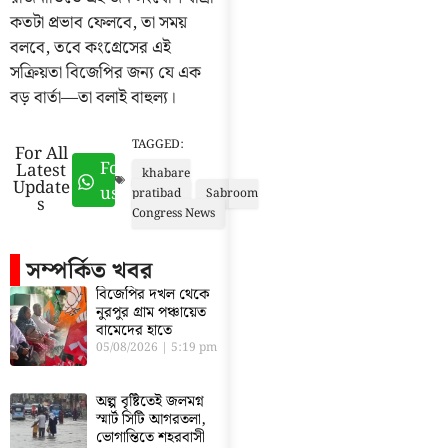
কতটা প্রভাব ফেলবে, তা সময়
বলবে, তবে কংগ্রেসের এই
সক্রিয়তা বিজেপির জন্য যে এক
বড় বার্তা—তা বলাই বাহুল্য।
TAGGED:
For All
Follow
Latest
khabare
Update
us
pratibad
Sabroom
s
Congress News
সম্পর্কিত খবর
বিজেপির দখল থেকে
নুরপুর গ্রাম পঞ্চায়েত
বামেদের হাতে
05/08/2026
5:19 pm
অল্প বৃষ্টিতেই জলমগ্ন
স্মার্ট সিটি আগরতলা,
ভোগান্তিতে শহরবাসী