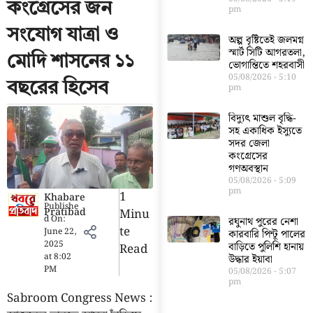
কংগ্রেসের জন
pm
সংযোগ যাত্রা ও
অল্প বৃষ্টিতেই জলমগ্ন
স্মার্ট সিটি আগরতলা,
মোদি শাসনের ১১
ভোগান্তিতে শহরবাসী
05/08/2026
5:10
বছরের হিসেব
pm
বিদ্যুৎ মাশুল বৃদ্ধি-
সহ একাধিক ইস্যুতে
সদর জেলা
কংগ্রেসের
গণঅবস্থান
05/08/2026
5:09
pm
1
Khabare
Publishe
Pratibad
Minu
d On:
রঘুনাথ পুরের নেশা
Te
June 22,
কারবারি পিন্টূ পালের
2025
বাড়িতে পুলিশি হানায়
Read
at
8:02
উদ্ধার ইয়াবা
PM
05/08/2026
5:07
pm
Sabroom Congress News :