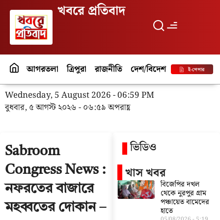
খবরে প্রতিবাদ
আগরতলা
ত্রিপুরা
রাজনীতি
দেশ/বিদেশ
পর্যটন
বিনো
ই-পেপার
Wednesday, 5 August 2026 - 06:59 PM
বুধবার, ৫ আগস্ট ২০২৬ - ০৬:৫৯ অপরাহ্ণ
ভিডিও
Sabroom
Congress News :
খাস খবর
বিজেপির দখল
নফরতের বাজারে
থেকে নুরপুর গ্রাম
পঞ্চায়েত বামেদের
মহব্বতের দোকান –
হাতে
05/08/2026
5:19