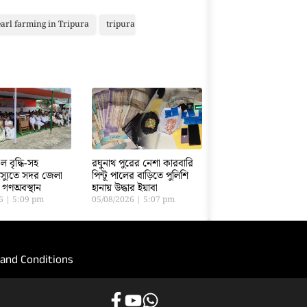
arl farming in Tripura
tripura
ুল বৃদ্ধি-সহ
রঘুনাথ পুরের নেশা কারবারি
স্যুতে সদর জেলা
পিন্টূ পালের বাড়িতে পুলিশি
 গণঅবস্থান
হানায় উদ্ধার ইয়াবা
26
5:09 pm
05/08/2026
5:07 pm
and Conditions