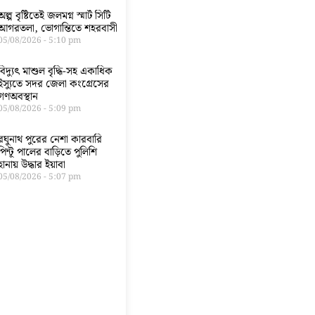
অল্প বৃষ্টিতেই জলমগ্ন স্মার্ট সিটি
আগরতলা, ভোগান্তিতে শহরবাসী
05/08/2026
5:10 pm
বিদ্যুৎ মাশুল বৃদ্ধি-সহ একাধিক
ইস্যুতে সদর জেলা কংগ্রেসের
গণঅবস্থান
05/08/2026
5:09 pm
রঘুনাথ পুরের নেশা কারবারি
পিন্টূ পালের বাড়িতে পুলিশি
হানায় উদ্ধার ইয়াবা
05/08/2026
5:07 pm