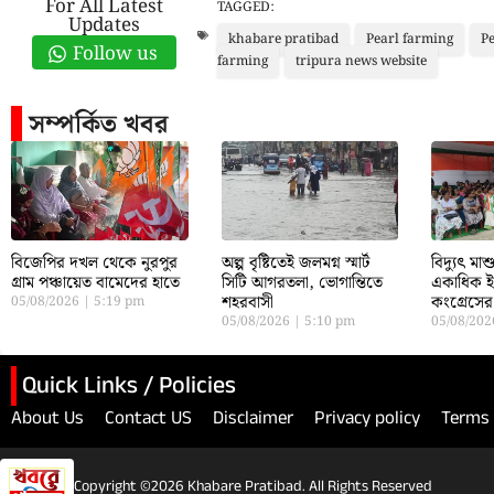
For All Latest
TAGGED:
Updates
khabare pratibad
Pearl farming
Pe
Follow us
farming
tripura news website
সম্পর্কিত খবর
বিজেপির দখল থেকে নুরপুর
অল্প বৃষ্টিতেই জলমগ্ন স্মার্ট
বিদ্যুৎ মাশ
গ্রাম পঞ্চায়েত বামেদের হাতে
সিটি আগরতলা, ভোগান্তিতে
একাধিক ই
শহরবাসী
কংগ্রেসের
05/08/2026
5:19 pm
05/08/2026
5:10 pm
05/08/20
Quick Links / Policies
About Us
Contact US
Disclaimer
Privacy policy
Terms 
Copyright ©2026 Khabare Pratibad. All Rights Reserved