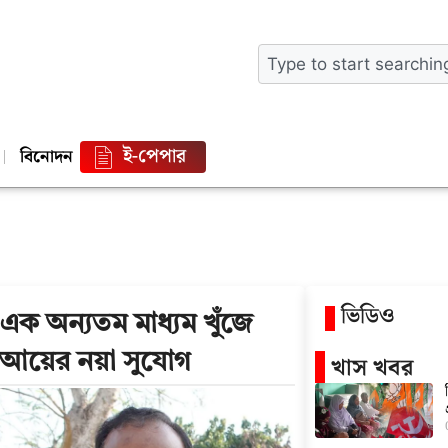
ই-পেপার
বিনোদন
ভিডিও
ক অন্যতম মাধ্যম খুঁজে
িক আয়ের নয়া সুযোগ
খাস খবর