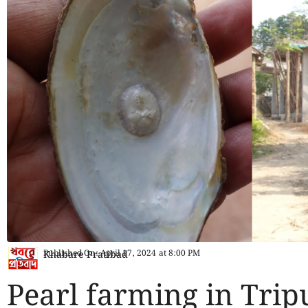
Published On:
April 17, 2024
at
8:00 PM
Khabare Pratibad
Pearl farming in Trip