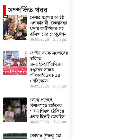
সম্পর্কিত খবর
নেশার যন্ত্রণায় অতিষ্ঠ
এলাকাবাসী, কৈলাসহর
থানায় কাউন্সিলর-সহ
বাসিন্দাদের ডেপুটেশন
06/08/2026
5:56 pm
জাতীয় সড়ক সংস্কারের
দাবিতে
এনএইচআইডিসিএল
দপ্তরের সামনে
সিপিআই(এম)-এর
গণবিক্ষোভ
06/08/2026
5:54 pm
ভেঙ্গে পড়েছে
বিশালগড়ে আইনের
শাসন পিস্তল ঠেকিয়ে
এবার ছিন্তাই মোবাইল
06/08/2026
3:43 pm
কোথাও শিক্ষক তো