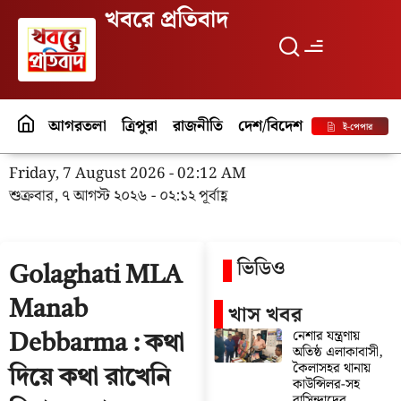
খবরে প্রতিবাদ
আগরতলা
ত্রিপুরা
রাজনীতি
দেশ/বিদেশ
পর্যটন
বিনো
ই-পেপার
Friday, 7 August 2026 - 02:12 AM
শুক্রবার, ৭ আগস্ট ২০২৬ - ০২:১২ পূর্বাহ্ণ
ভিডিও
Golaghati MLA
Manab
খাস খবর
নেশার যন্ত্রণায়
Debbarma : কথা
অতিষ্ঠ এলাকাবাসী,
কৈলাসহর থানায়
দিয়ে কথা রাখেনি
কাউন্সিলর-সহ
বাসিন্দাদের