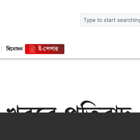
ই-পেপার
বিনোদন