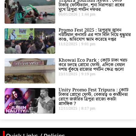
Tripura Tourism News : কোটি
টাকার ফেস্টিভ্যাল, শূন্য নিরাপত্তা! প্রশ্নের
মুখে ত্রিপুরা পর্যটন দফতর
06/01/2026
1:44 pm
Promo Fest 2025 : ত্রিপুরায় জুবিন
নউটিয়াল কনসার্ট এর পাস বিলি নিয়ে ধুন্ধুমার
কাণ্ড, অভিযোগ স্ক্যাম করেছে দপ্তর
11/12/2025
9:01 pm
Khowai Eco Park : কোটি টাকা খরচ
করে চলছে প্রোমো ফেস্ট, এদিকে বেহাল
দশায় ধুঁকছে রাজ্যের পর্যটন ক্ষেত্র গুলো
23/11/2025
9:19 pm
Unity Promo Fest Tripura : কোটি
টাকার প্রোমো ফেস্ট, বেকারত্ব ও কর্মহীনতা
রোগে জর্জরিত ত্রিপুরা রাজ্যে কতটা
প্রাসঙ্গিক ?
12/11/2025
8:17 pm