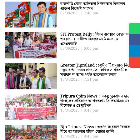
রাজনীতি থেকে আল্ভিদা শিক্ষকতায় ফিরলেন
প্রাক্তন বিজেপি সাংসদ
02/08/2026
7:40 pm
SFI Protest Relly : শিক্ষা ব্যবস্থার বেহাল দশা
শুধরানোর দাবীতে নিরন্তর মাঠে ময়দানে
এসএফআই
06/06/2026
6:05 pm
Greater Tipraland : গ্রেটার টিপ্রাল্যান্ড নিয়ে
নতুন বার্তা দিলেন প্রদ্যোত! লিখিত সাংবিধানিক
সমাধান না আসা পর্যন্ত আন্দোলন চলবে
18/04/2026
7:51 pm
Tripura Cpim News : বিকল্প পুনর্বাসন ছাড়া
উচ্ছেদের প্রতিবাদে আগরতলায় সিপিআইএম এর
বিক্ষোভ ও ডেপুটেশন
16/04/2026
8:48 pm
Bjp Tripura News : ৩৩% সংরক্ষণ বিলকে
ঘিরে আগরতলায় মহিলা মোর্চার র‍্যালি
16/04/2026
8:43 pm