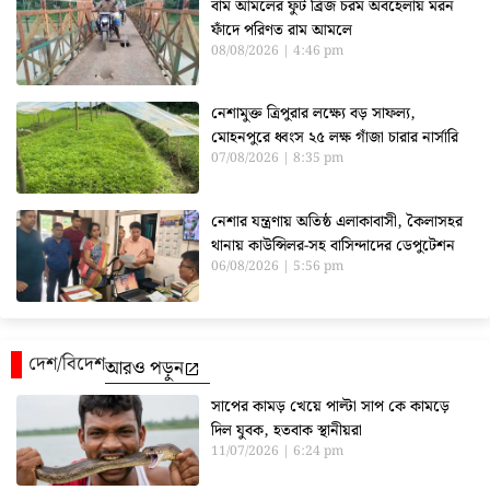
বাম আমলের ফুট ব্রিজ চরম অবহেলায় মরন
ফাঁদে পরিণত রাম আমলে
08/08/2026
4:46 pm
নেশামুক্ত ত্রিপুরার লক্ষ্যে বড় সাফল্য,
মোহনপুরে ধ্বংস ২৫ লক্ষ গাঁজা চারার নার্সারি
07/08/2026
8:35 pm
নেশার যন্ত্রণায় অতিষ্ঠ এলাকাবাসী, কৈলাসহর
থানায় কাউন্সিলর-সহ বাসিন্দাদের ডেপুটেশন
06/08/2026
5:56 pm
দেশ/বিদেশ
আরও পড়ুন
সাপের কামড় খেয়ে পাল্টা সাপ কে কামড়ে
দিল যুবক, হতবাক স্থানীয়রা
11/07/2026
6:24 pm