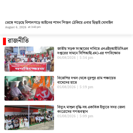
ভেঙ্গে পড়েছে বিশালগড়ে আইনের শাসন পিস্তল ঠেকিয়ে এবার ছিন্তাই মোবাইল
August 6, 2026
at
3:43 pm
রাজনীতি
জাতীয় সড়ক সংস্কারের দাবিতে এনএইচআইডিসিএল
দপ্তরের সামনে সিপিআই(এম)-এর গণবিক্ষোভ
06/08/2026
5:54 pm
বিজেপির দখল থেকে নুরপুর গ্রাম পঞ্চায়েত
বামেদের হাতে
05/08/2026
5:19 pm
বিদ্যুৎ মাশুল বৃদ্ধি-সহ একাধিক ইস্যুতে সদর জেলা
কংগ্রেসের গণঅবস্থান
05/08/2026
5:09 pm