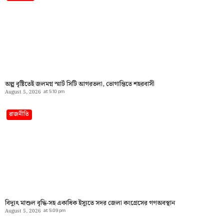
অল্প বৃষ্টিতেই জলমগ্ন স্মার্ট সিটি আগরতলা, ভোগান্তিতে শহরবাসী
August 5, 2026
at
5:10 pm
রাজনীতি
বিদ্যুৎ মাশুল বৃদ্ধি-সহ একাধিক ইস্যুতে সদর জেলা কংগ্রেসের গণঅবস্থান
August 5, 2026
at
5:09 pm