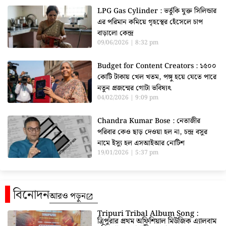
LPG Gas Cylinder : ভর্তুকি যুক্ত সিলিন্ডার
এর পরিমান কমিয়ে গৃহস্থের হেঁসেলে চাপ
বাড়ালো কেন্দ্র
09/06/2026
8:32 pm
Budget for Content Creators : ১৫০০
কোটি টাকায় খেল খতম, পঙ্গু হয়ে যেতে পারে
নতুন প্রজন্মের গোটা ভবিষ্যৎ
04/02/2026
9:09 pm
Chandra Kumar Bose : নেতাজীর
পরিবার কেও ছাড় দেওয়া হল না, চন্দ্র বসুর
নামে ইস্যু হল এসআইআর নোটিশ
19/01/2026
5:37 pm
বিনোদন
আরও পড়ুন
Tripuri Tribal Album Song :
ত্রিপুরার প্রথম অফিশিয়াল মিউজিক এ্যালবাম