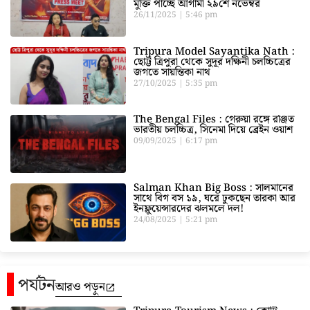
মুক্তি পাচ্ছে আগামী ২৯শে নভেম্বর
26/11/2025
5:46 pm
Tripura Model Sayantika Nath :
ছোট্ট ত্রিপুরা থেকে সুদূর দক্ষিনী চলচ্চিত্রের
জগতে সায়ন্তিকা নাথ
27/10/2025
5:35 pm
The Bengal Files : গেরুয়া রঙ্গে রঞ্জিত
ভারতীয় চলচ্চিত্র, সিনেমা দিয়ে ব্রেইন ওয়াশ
09/09/2025
6:17 pm
Salman Khan Big Boss : সালমানের
সাথে বিগ বস ১৯, ঘরে ঢুকছেন তারকা আর
ইনফ্লুয়েন্সারদের ঝলমলে দল!
24/08/2025
5:21 pm
পর্যটন
আরও পড়ুন