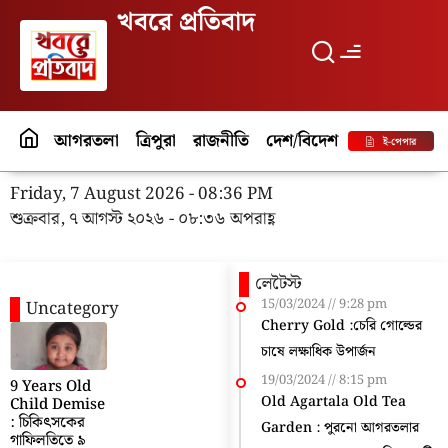
খবরে প্রতিবাদ
আগরতলা
ত্রিপুরা
রাজনীতি
দেশ/বিদেশ
পর্যটন
বিনো
ই-পেপার
Friday, 7 August 2026 - 08:36 PM
শুক্রবার, ৭ আগস্ট ২০২৬ - ০৮:৩৬ অপরাহ্ণ
লেটৈস্ট
15/03/2024
9:28 pm
Uncategory
Cherry Gold :চেরি গোল্ডের
চাষে লক্ষাধিক উপার্জন
19/03/2024
8:15 pm
9 Years Old
Old Agartala Old Tea
Child Demise
: চিকিৎসকের
Garden : পুরনো আগরতলার
গাফিলতিতে ৯