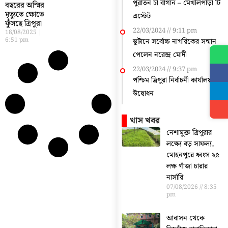
পুরাতন চা বাগান – মেখলিপাড়া টি
বছরের অস্মির
মৃত্যুতে ক্ষোভে
এস্টেট
ফুঁসছে ত্রিপুরা
22/03/2024
9:11 pm
18/08/2025
6:51 pm
ভুটানে সর্বোচ্চ নাগরিকের সন্মান
পেলেন নরেন্দ্র মোদী
22/03/2024
9:37 pm
পশ্চিম ত্রিপুরা নির্বাচনী কার্যালয়
উদ্বোধন
খাস খবর
নেশামুক্ত ত্রিপুরার
লক্ষ্যে বড় সাফল্য,
মোহনপুরে ধ্বংস ২৫
লক্ষ গাঁজা চারার
নার্সারি
07/08/2026
8:35
pm
আবাসন থেকে