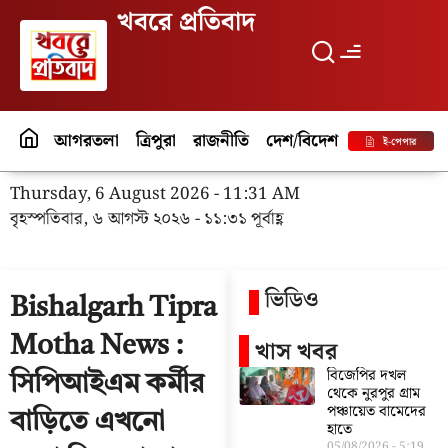
খবরে প্রতিবাদ
আগরতলা
ত্রিপুরা
রাজনীতি
দেশ/বিদেশ
পর্যটন
বিনো
ই-পেপার
Thursday, 6 August 2026 - 11:31 AM
বৃহস্পতিবার, ৬ আগস্ট ২০২৬ - ১১:৩১ পূর্বাহ্ণ
ভিডিও
Bishalgarh Tipra
Motha News :
খাস খবর
বিজেপির দখল
সিপিআইএম কর্মীর
থেকে নুরপুর গ্রাম
পঞ্চায়েত বামেদের
বাড়িতে এখনো
হাতে
05/08/2026
5:19