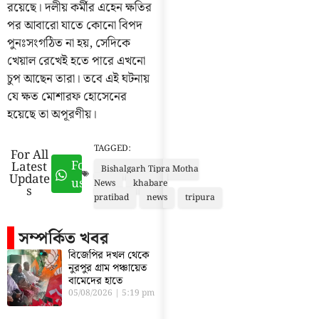
রয়েছে। দলীয় কর্মীর এহেন ক্ষতির
পর আবারো যাতে কোনো বিপদ
পুনঃসংগঠিত না হয়, সেদিকে
খেয়াল রেখেই হতে পারে এখনো
চুপ আছেন তারা। তবে এই ঘটনায়
যে ক্ষত মোশারফ হোসেনের
হয়েছে তা অপূরণীয়।
TAGGED:
For All
Follow
Latest
Bishalgarh Tipra Motha
Update
us
News
khabare
s
pratibad
news
tripura
সম্পর্কিত খবর
বিজেপির দখল থেকে
নুরপুর গ্রাম পঞ্চায়েত
বামেদের হাতে
05/08/2026
5:19 pm