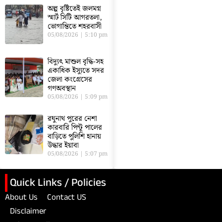
অল্প বৃষ্টিতেই জলমগ্ন
স্মার্ট সিটি আগরতলা,
ভোগান্তিতে শহরবাসী
05/08/2026
5:10 pm
বিদ্যুৎ মাশুল বৃদ্ধি-সহ
একাধিক ইস্যুতে সদর
জেলা কংগ্রেসের
গণঅবস্থান
05/08/2026
5:09 pm
রঘুনাথ পুরের নেশা
কারবারি পিন্টূ পালের
বাড়িতে পুলিশি হানায়
উদ্ধার ইয়াবা
05/08/2026
5:07 pm
Quick Links / Policies
About Us
Contact US
Disclaimer