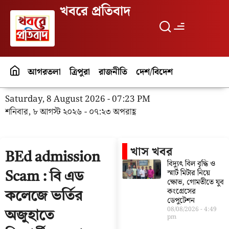
খবরে প্রতিবাদ
আগরতলা
ত্রিপুরা
রাজনীতি
দেশ/বিদেশ
পর্যটন
বিনো
Saturday, 8 August 2026 - 07:23 PM
শনিবার, ৮ আগস্ট ২০২৬ - ০৭:২৩ অপরাহ্ণ
খাস খবর
BEd admission
বিদ্যুৎ বিল বৃদ্ধি ও
স্মার্ট মিটার নিয়ে
Scam : বি এড
ক্ষোভ, গোমতীতে যুব
কংগ্রেসের
কলেজে ভর্তির
ডেপুটেশন
08/08/2026
4:49
অজুহাতে
pm