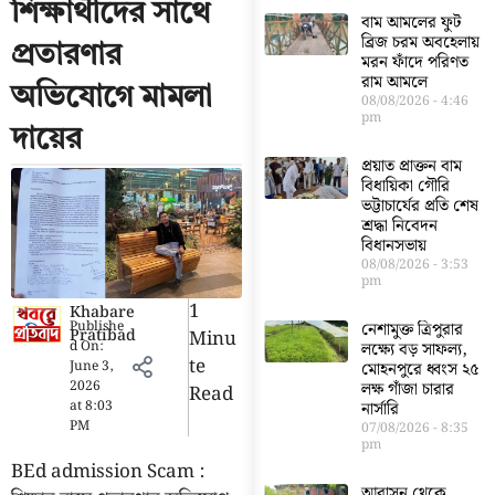
শিক্ষার্থীদের সাথে
বাম আমলের ফুট
ব্রিজ চরম অবহেলায়
প্রতারণার
মরন ফাঁদে পরিণত
রাম আমলে
অভিযোগে মামলা
08/08/2026
4:46
pm
দায়ের
প্রয়াত প্রাক্তন বাম
বিধায়িকা গৌরি
ভট্টাচার্যের প্রতি শেষ
শ্রদ্ধা নিবেদন
বিধানসভায়
08/08/2026
3:53
pm
1
Khabare
Publishe
নেশামুক্ত ত্রিপুরার
Pratibad
Minu
d On:
লক্ষ্যে বড় সাফল্য,
Te
June 3,
মোহনপুরে ধ্বংস ২৫
2026
লক্ষ গাঁজা চারার
Read
at
8:03
নার্সারি
PM
07/08/2026
8:35
pm
BEd admission Scam :
আবাসন থেকে