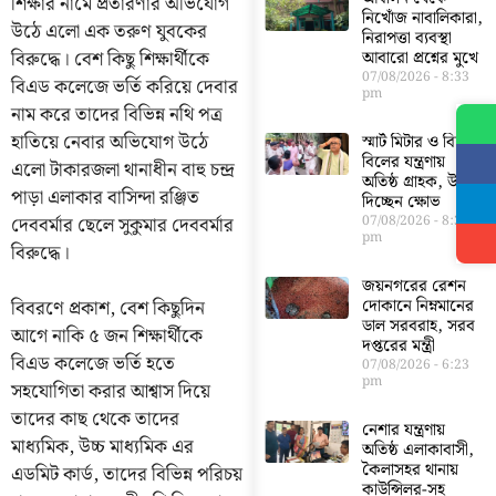
শিক্ষার নামে প্রতারণার অভিযোগ
নিখোঁজ নাবালিকারা,
উঠে এলো এক তরুণ যুবকের
নিরাপত্তা ব্যবস্থা
বিরুদ্ধে। বেশ কিছু শিক্ষার্থীকে
আবারো প্রশ্নের মুখে
07/08/2026
8:33
বিএড কলেজে ভর্তি করিয়ে দেবার
pm
নাম করে তাদের বিভিন্ন নথি পত্র
হাতিয়ে নেবার অভিযোগ উঠে
স্মার্ট মিটার ও বিদ্যুৎ
বিলের যন্ত্রণায়
এলো টাকারজলা থানাধীন বাহু চন্দ্র
অতিষ্ঠ গ্রাহক, উগড়ে
পাড়া এলাকার বাসিন্দা রঞ্জিত
দিচ্ছেন ক্ষোভ
দেববর্মার ছেলে সুকুমার দেববর্মার
07/08/2026
8:30
pm
বিরুদ্ধে।
জয়নগরের রেশন
দোকানে নিম্নমানের
বিবরণে প্রকাশ, বেশ কিছুদিন
ডাল সরবরাহ, সরব
আগে নাকি ৫ জন শিক্ষার্থীকে
দপ্তরের মন্ত্রী
বিএড কলেজে ভর্তি হতে
07/08/2026
6:23
pm
সহযোগিতা করার আশ্বাস দিয়ে
তাদের কাছ থেকে তাদের
নেশার যন্ত্রণায়
মাধ্যমিক, উচ্চ মাধ্যমিক এর
অতিষ্ঠ এলাকাবাসী,
কৈলাসহর থানায়
এডমিট কার্ড, তাদের বিভিন্ন পরিচয়
কাউন্সিলর-সহ