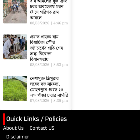
বাম আমলের ফুট ব্রিজ
চরম অবহেলায় মরন
ফাঁদে পরিণত রাম
আমলে
08/08/2026
4:46 pm
প্রয়াত প্রাক্তন বাম
বিধায়িকা গৌরি
ভট্টাচার্যের প্রতি শেষ
শ্রদ্ধা নিবেদন
বিধানসভায়
08/08/2026
3:53 pm
নেশামুক্ত ত্রিপুরার
লক্ষ্যে বড় সাফল্য,
মোহনপুরে ধ্বংস ২৫
লক্ষ গাঁজা চারার নার্সারি
07/08/2026
8:35 pm
Quick Links / Policies
About Us
Contact US
Disclaimer