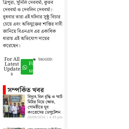
ত্রিপুরা, সুনিলি দেববর্মা, কুতব
দেববর্মা ও দেবলিন দেববর্মা।
বুধবার তারা এই ঘটনার সুষ্ঠু বিচার
চেয়ে এবং অভিযুক্তের শাস্তির দাবী
জানিয়ে বিএনএস এর একাধিক
ধারায় এই অভিযোগ দায়ের
করেছেন।
For All
TAGGED:
Follow
Latest
Update
us
s
সম্পর্কিত খবর
বিদ্যুৎ বিল বৃদ্ধি ও স্মার্ট
মিটার নিয়ে ক্ষোভ,
গোমতীতে যুব
কংগ্রেসের ডেপুটেশন
08/08/2026
4:49 pm